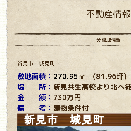
不動産情報
分譲地情報
新見市 城見町
敷地面積：
270.95
㎡ (81.96坪)
場 所：
新見共生高校より北へ徒
金 額：
730万円
備 考：
建物条件付