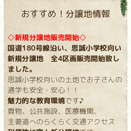
おすすめ！分譲地情報
◇新規分譲地販売開始◇
国道180号線沿い、思誠小学校向い
新規分譲地 全4区画販売開始致し
ました。
思誠小学校向い
の土地でお子さんの
通学も安全・安心！！
魅力的な教育環境
です♪
買物、公共施設、医療機関、
主要道へのらくらく交通アクセス